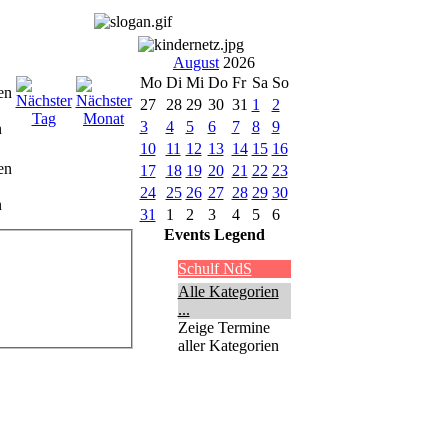
August
2026
Mo
Di
Mi
Do
Fr
Sa
So
27
28
29
30
31
1
2
3
4
5
6
7
8
9
10
11
12
13
14
15
16
en
17
18
19
20
21
22
23
24
25
26
27
28
29
30
n
31
1
2
3
4
5
6
Events Legend
Schulf NdS
Alle Kategorien
...
Zeige Termine
aller Kategorien