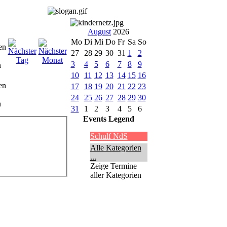
August
2026
Mo
Di
Mi
Do
Fr
Sa
So
27
28
29
30
31
1
2
3
4
5
6
7
8
9
10
11
12
13
14
15
16
en
17
18
19
20
21
22
23
24
25
26
27
28
29
30
n
31
1
2
3
4
5
6
Events Legend
Schulf NdS
Alle Kategorien
...
Zeige Termine
aller Kategorien