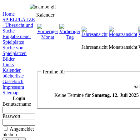
Home
Kalender
SPIELPLÄTZE
- Übersicht und
Suche
Eingabe neuer
Spielplätze
Jahresansicht
Monatsansicht
Suche von
Spielplätzen
Bilder
Links
Kalender
Termine für
bücherliste
Gästebuch
Sam
Impressum
Sitemap
Keine Termine für
Samstag, 12. Juli 2025
Login
Benutzername
Passwort
Angemeldet
bleiben