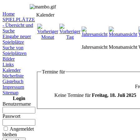
Home
Kalender
SPIELPLÄTZE
- Übersicht und
Suche
Eingabe neuer
Spielplätze
Jahresansicht
Monatsansicht
Suche von
Spielplätzen
Bilder
Links
Kalender
Termine für
bücherliste
Gästebuch
Fr
Impressum
Sitemap
Keine Termine für
Freitag, 18. Juli 2025
Login
Benutzername
Passwort
Angemeldet
bleiben