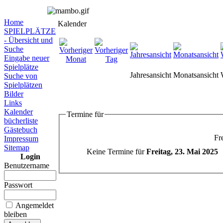
Home
Kalender
SPIELPLÄTZE
- Übersicht und
Suche
Eingabe neuer
Spielplätze
Jahresansicht
Monatsansicht
Suche von
Spielplätzen
Bilder
Links
Kalender
Termine für
bücherliste
Gästebuch
Fr
Impressum
Sitemap
Keine Termine für
Freitag, 23. Mai 2025
Login
Benutzername
Passwort
Angemeldet
bleiben