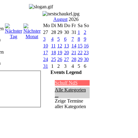
August
2026
Mo
Di
Mi
Do
Fr
Sa
So
27
28
29
30
31
1
2
3
4
5
6
7
8
9
10
11
12
13
14
15
16
en
17
18
19
20
21
22
23
24
25
26
27
28
29
30
n
31
1
2
3
4
5
6
Events Legend
Schulf NdS
Alle Kategorien
...
Zeige Termine
aller Kategorien