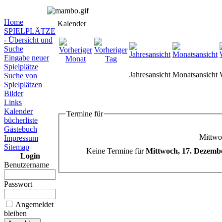
Home
Kalender
SPIELPLÄTZE
- Übersicht und
Suche
Eingabe neuer
Spielplätze
Jahresansicht
Monatsansicht
Suche von
Spielplätzen
Bilder
Links
Kalender
Termine für
bücherliste
Gästebuch
Mittwo
Impressum
Sitemap
Keine Termine für
Mittwoch, 17. Dezemb
Login
Benutzername
Passwort
Angemeldet
bleiben