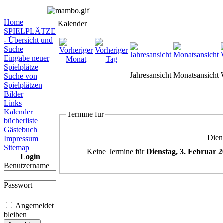
Home
Kalender
SPIELPLÄTZE
- Übersicht und
Suche
Eingabe neuer
Spielplätze
Jahresansicht
Monatsansicht
Suche von
Spielplätzen
Bilder
Links
Kalender
Termine für
bücherliste
Gästebuch
Dien
Impressum
Sitemap
Keine Termine für
Dienstag, 3. Februar 
Login
Benutzername
Passwort
Angemeldet
bleiben