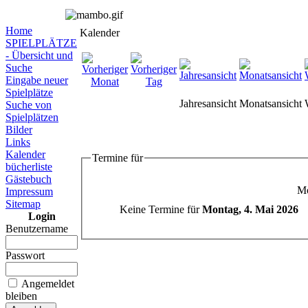
Home
Kalender
SPIELPLÄTZE
- Übersicht und
Suche
Eingabe neuer
Spielplätze
Jahresansicht
Monatsansicht
Suche von
Spielplätzen
Bilder
Links
Kalender
Termine für
bücherliste
Gästebuch
Mo
Impressum
Sitemap
Keine Termine für
Montag, 4. Mai 2026
Login
Benutzername
Passwort
Angemeldet
bleiben