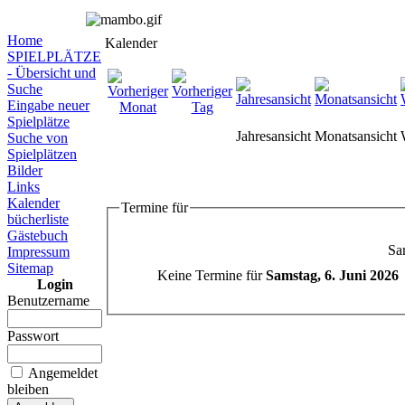
Home
Kalender
SPIELPLÄTZE
- Übersicht und
Suche
Eingabe neuer
Spielplätze
Jahresansicht
Monatsansicht
Suche von
Spielplätzen
Bilder
Links
Kalender
Termine für
bücherliste
Gästebuch
Sa
Impressum
Sitemap
Keine Termine für
Samstag, 6. Juni 2026
Login
Benutzername
Passwort
Angemeldet
bleiben