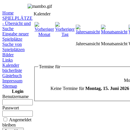
Home
Kalender
SPIELPLÄTZE
- Übersicht und
Suche
Eingabe neuer
Spielplätze
Jahresansicht
Monatsansicht
Suche von
Spielplätzen
Bilder
Links
Kalender
Termine für
bücherliste
Gästebuch
Mon
Impressum
Sitemap
Keine Termine für
Montag, 15. Juni 2026
Login
Benutzername
Passwort
Angemeldet
bleiben