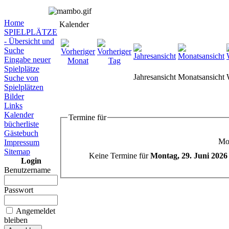
Home
Kalender
SPIELPLÄTZE
- Übersicht und
Suche
Eingabe neuer
Spielplätze
Jahresansicht
Monatsansicht
Suche von
Spielplätzen
Bilder
Links
Kalender
Termine für
bücherliste
Gästebuch
Mon
Impressum
Sitemap
Keine Termine für
Montag, 29. Juni 2026
Login
Benutzername
Passwort
Angemeldet
bleiben