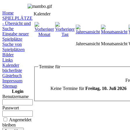
Home
Kalender
SPIELPLÄTZE
- Übersicht und
Suche
Eingabe neuer
Spielplätze
Jahresansicht
Monatsansicht
Suche von
Spielplätzen
Bilder
Links
Kalender
Termine für
bücherliste
Gästebuch
Fr
Impressum
Sitemap
Keine Termine für
Freitag, 10. Juli 2026
Login
Benutzername
Passwort
Angemeldet
bleiben