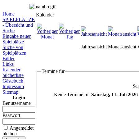
Home
Kalender
SPIELPLÄTZE
- Übersicht und
Suche
Eingabe neuer
Spielplätze
Jahresansicht
Monatsansicht
Suche von
Spielplätzen
Bilder
Links
Kalender
Termine für
bücherliste
Gästebuch
Sam
Impressum
Sitemap
Keine Termine für
Samstag, 11. Juli 2026
Login
Benutzername
Passwort
Angemeldet
bleiben