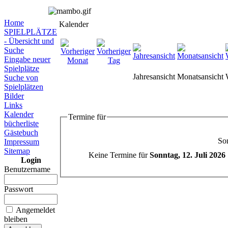
Home
Kalender
SPIELPLÄTZE
- Übersicht und
Suche
Eingabe neuer
Spielplätze
Jahresansicht
Monatsansicht
Suche von
Spielplätzen
Bilder
Links
Kalender
Termine für
bücherliste
Gästebuch
Son
Impressum
Sitemap
Keine Termine für
Sonntag, 12. Juli 2026
Login
Benutzername
Passwort
Angemeldet
bleiben