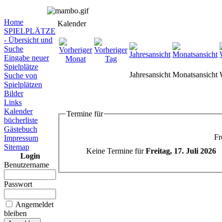
Home
Kalender
SPIELPLÄTZE
- Übersicht und
Suche
Eingabe neuer
Spielplätze
Jahresansicht
Monatsansicht
Suche von
Spielplätzen
Bilder
Links
Kalender
Termine für
bücherliste
Gästebuch
Fr
Impressum
Sitemap
Keine Termine für
Freitag, 17. Juli 2026
Login
Benutzername
Passwort
Angemeldet
bleiben