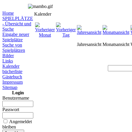
Home
Kalender
SPIELPLÄTZE
- Übersicht und
Suche
Eingabe neuer
Spielplätze
Jahresansicht
Monatsansicht
Suche von
Spielplätzen
Bilder
Links
Kalender
bücherliste
Gästebuch
Impressum
Sitemap
Login
Benutzername
Passwort
Angemeldet
bleiben