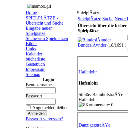
Home
SpielplÃ¤tze
SPIELPLÄTZE -
SpielplÃ¤tze
Suche
Neuer 
Übersicht und Suche
Übersicht über die bisher
Eingabe neuer
Spielplätze
Spielplätze
Suche von Spielplätzen
Bilder
BundeslÃ¤nder
(
18
/
1691
)
Links
Kalender
bücherliste
Gästebuch
Impressum
Hafenlohr
Sitemap
Login
Hafenlohr
Benutzername
Straße
: BahnhofstraÃŸe
Passwort
Hafenlohr
Kommentare: 0
Angemeldet bleiben
Passwort vergessen?
DanzigerstraÃŸe