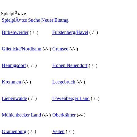
SpielplÃ¤tze
SpielplÃ¤tze
Suche
Neuer Eintrag
Birkenwerder
(
-
/
-
)
Fürstenberg/Havel
(
-
/
-
)
Glienicke/Nordbahn
(
-
/
-
)
Gransee
(
-
/
-
)
Hennigsdorf
(
1
/
-
)
Hohen Neuendorf
(
-
/
-
)
Kremmen
(
-
/
-
)
Leegebruch
(
-
/
-
)
Liebenwalde
(
-
/
-
)
Löwenberger Land
(
-
/
-
)
Mühlenbecker Land
(
-
/
-
)
Oberkrämer
(
-
/
-
)
Oranienburg
(
-
/
-
)
Velten
(
-
/
-
)